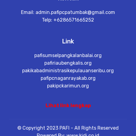
Email:
admin.pafipcpatumbak@gmail.com
Telp: +6286571665252
Link
pafisumselpangkalanbalai.org
pafiriaubengkalis.org
pakikabadministrasikepulauanseribu.org
pafipcnaganrayakab.org
pakipckarimun.org
Lihat link lengkap
© Copyright 2023 PAFI - All Rights Reserved
Powered By: www.kidi.co.id