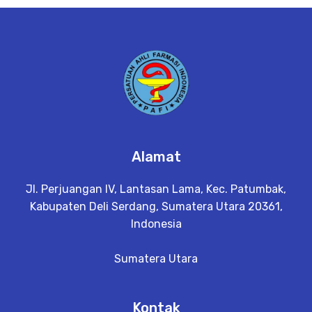
e
t
a
il
Alamat
Jl. Perjuangan IV, Lantasan Lama, Kec. Patumbak,
Kabupaten Deli Serdang, Sumatera Utara 20361,
Indonesia
Sumatera Utara
Kontak