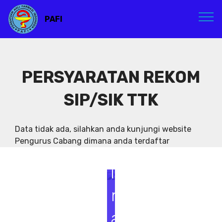
PAFI
PERSYARATAN REKOM
SIP/SIK TTK
S
e
Data tidak ada, silahkan anda kunjungi website
Pengurus Cabang dimana anda terdaftar
m
i
n
a